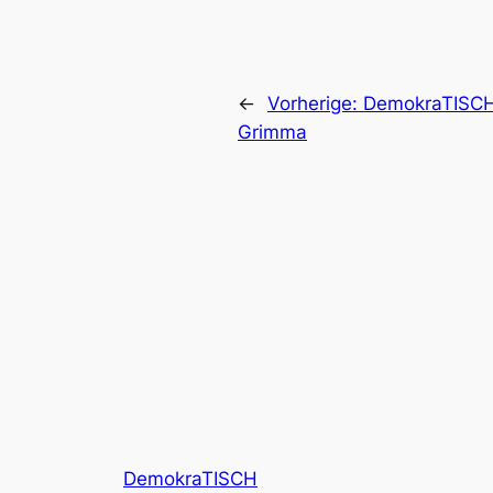
←
Vorherige:
DemokraTISCH
Grimma
DemokraTISCH