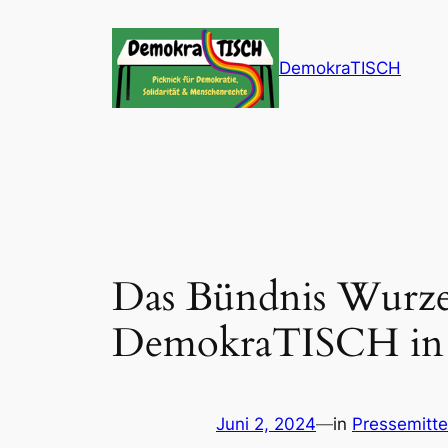
Zum
Inhalt
DemokraTISCH
springen
Das Bündnis Wurzen
DemokraTISCH in
Juni 2, 2024
—
in
Pressemitte